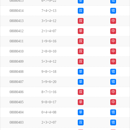
08080415
6+7+9=22
单
错
08080414
7+4+2=13
双
错
08080413
3+5+4=12
双
中
08080412
2+1+4=07
单
中
08080411
1+9+6=16
双
中
08080410
2+8+0=10
双
中
08080409
5+3+4=12
双
中
08080408
9+8+1=18
单
错
08080407
5+9+6=20
单
错
08080406
8+7+1=16
双
中
08080405
9+8+0=17
单
中
08080404
0+4+4=08
单
错
08080403
2+3+2=07
双
错