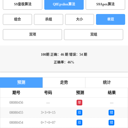
S9皇极算法
Q8Epsilon算法
S9Apex算法
组合
杀组
大小
单双
双项
双组
100期 正确：46 期 错误：54 期
正确率：46%
预测
走势
统计
期号
号码
预测
结果
08080456
---
单
---
08080455
3+3+9=15
双
错
08080454
0+7+0=07
双
错