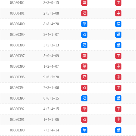
08080402
3+3+9=15
单
中
08080401
2+5+1=08
双
中
08080400
8+8+4=20
单
错
08080399
2+4+1=07
双
错
08080398
5+5+3=13
双
错
08080397
5+0+4=09
单
中
08080396
1+2+4=07
单
中
08080395
9+6+5=20
双
中
08080394
2+3+1=06
双
中
08080393
8+6+1=15
双
错
08080392
4+7+4=15
单
中
08080391
1+4+1=06
双
中
08080390
7+3+4=14
单
错