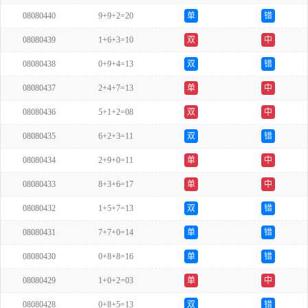
08080440
9+9+2=20
单
错
08080439
1+6+3=10
双
中
08080438
0+9+4=13
双
错
08080437
2+4+7=13
单
中
08080436
5+1+2=08
双
中
08080435
6+2+3=11
双
错
08080434
2+9+0=11
单
中
08080433
8+3+6=17
单
中
08080432
1+5+7=13
双
错
08080431
7+7+0=14
单
错
08080430
0+8+8=16
单
错
08080429
1+0+2=03
单
中
08080428
0+8+5=13
双
错