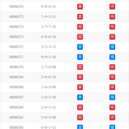
08080376
6+9+6=21
单
中
08080375
7+9+5=21
单
中
08080374
2+7+7=16
双
中
08080373
6+8+0=14
双
中
08080372
5+5+3=13
双
错
08080371
8+9+3=20
单
错
08080370
1+7+0=08
双
中
08080369
2+8+9=19
单
中
08080368
2+4+3=09
单
中
08080367
1+4+5=10
单
错
08080366
2+9+1=12
双
中
08080365
5+0+3=08
双
中
08080364
6+8+1=15
双
错