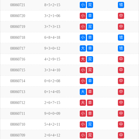
08060721
8+5+2=15
小
双
错
08060720
3+2+1=06
小
单
中
08060719
3+7+3=13
小
双
中
08060718
6+8+4=18
小
单
错
08060717
9+3+0=12
大
单
错
08060716
4+2+9=15
大
双
中
08060715
3+3+4=10
小
双
中
08060714
0+6+2=08
小
单
中
08060713
0+1+4=05
大
单
中
08060712
2+6+7=15
大
单
中
08060711
9+0+0=09
小
单
中
08060710
5+4+2=11
小
双
中
08060709
2+6+4=12
小
双
中