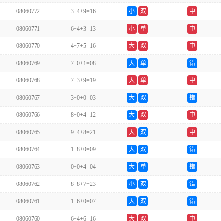
08060772
3+4+9=16
小
双
中
08060771
6+4+3=13
小
单
中
08060770
4+7+5=16
大
双
中
08060769
7+0+1=08
大
单
错
08060768
7+3+9=19
大
单
中
08060767
3+0+0=03
大
双
错
08060766
8+0+4=12
大
双
中
08060765
9+4+8=21
大
双
中
08060764
1+8+0=09
大
双
错
08060763
0+0+4=04
大
单
错
08060762
8+8+7=23
小
双
错
08060761
1+6+0=07
大
双
错
08060760
6+4+6=16
大
双
中