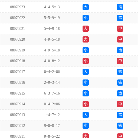
08070923
4+4+5=13
大
错
08070922
5+5+9=19
小
错
08070921
5+4+9=18
大
中
08070920
4+9+5=18
大
中
08070919
4+9+5=18
小
错
08070918
4+0+8=12
小
中
08070917
0+4+2=06
大
错
08070916
2+9+3=14
小
错
08070915
6+3+7=16
小
错
08070914
0+4+2=06
小
中
08070913
1+4+7=12
大
错
08070912
9+0+8=17
小
错
08070911
9+8+5=22
大
中