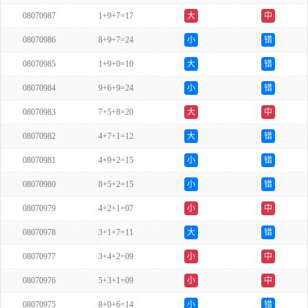
08070987
1+9+7=17
大
中
08070986
8+9+7=24
小
错
08070985
1+9+0=10
大
错
08070984
9+6+9=24
小
错
08070983
7+5+8=20
大
中
08070982
4+7+1=12
大
错
08070981
4+9+2=15
小
错
08070980
8+5+2=15
小
错
08070979
4+2+1=07
小
中
08070978
3+1+7=11
大
错
08070977
3+4+2=09
小
中
08070976
5+3+1=09
小
中
08070975
8+0+6=14
小
错