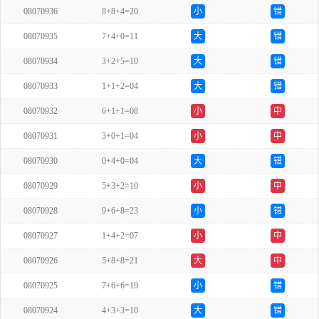
08070936
8+8+4=20
小
错
08070935
7+4+0=11
大
错
08070934
3+2+5=10
大
错
08070933
1+1+2=04
大
错
08070932
6+1+1=08
小
中
08070931
3+0+1=04
小
中
08070930
0+4+0=04
大
错
08070929
5+3+2=10
小
中
08070928
9+6+8=23
小
错
08070927
1+4+2=07
小
中
08070926
5+8+8=21
大
中
08070925
7+6+6=19
小
错
08070924
4+3+3=10
大
错