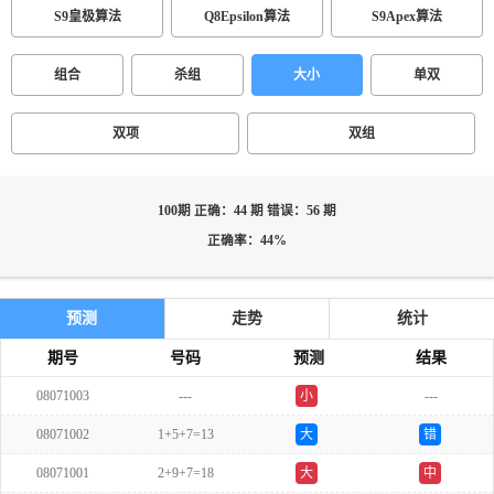
S9皇极算法
Q8Epsilon算法
S9Apex算法
组合
杀组
大小
单双
双项
双组
100期 正确：44 期 错误：56 期
正确率：44%
预测
走势
统计
期号
号码
预测
结果
08071003
---
小
---
双
08071002
1+5+7=13
大
错
08071001
2+9+7=18
大
中