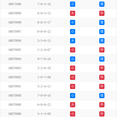
08071000
7+6+3=16
小
错
08070999
6+6+3=15
大
中
08070998
8+6+3=17
小
错
08070997
8+8+6=22
小
错
08070996
2+5+6=13
大
错
08070995
1+2+4=07
小
中
08070994
9+7+8=24
小
错
08070993
2+2+6=10
小
中
08070992
1+0+7=08
小
中
08070991
5+2+4=11
小
中
08070990
7+0+9=16
小
错
08070989
6+8+8=22
大
中
08070988
5+1+3=09
小
中