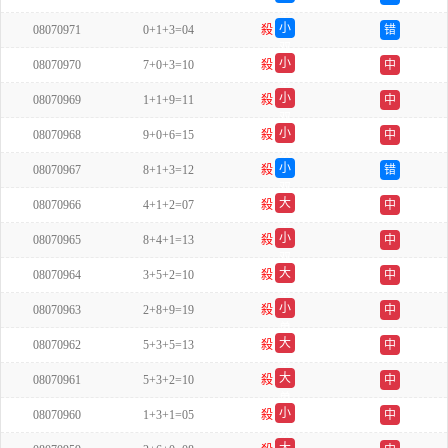
单
小
08070971
0+1+3=04
殺
错
双
小
08070970
7+0+3=10
殺
中
单
小
08070969
1+1+9=11
殺
中
双
小
08070968
9+0+6=15
殺
中
双
小
08070967
8+1+3=12
殺
错
双
大
08070966
4+1+2=07
殺
中
单
小
08070965
8+4+1=13
殺
中
双
大
08070964
3+5+2=10
殺
中
单
小
08070963
2+8+9=19
殺
中
单
大
08070962
5+3+5=13
殺
中
单
大
08070961
5+3+2=10
殺
中
单
小
08070960
1+3+1=05
殺
中
双