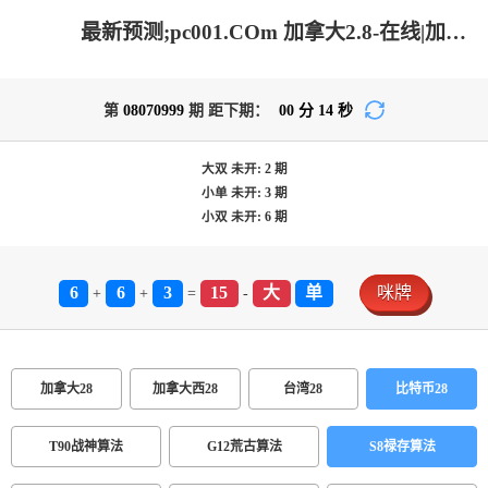
最新预测;pc001.COm 加拿大2.8-在线|加拿大在线咪牌|加拿大2.8 PC查询结果预测|加拿大2.8在线预测|加拿大2.8在线_专注研究在线_加拿大2.8 PC查询结果预测走势_官方数据!
第
08070999
期 距下期：
00
分
14
秒
大双
未开:
2
期
小单
未开:
3
期
小双
未开:
6
期
6
6
3
15
大
单
咪牌
+
+
=
-
加拿大28
加拿大西28
台湾28
比特币28
T90战神算法
G12荒古算法
S8禄存算法