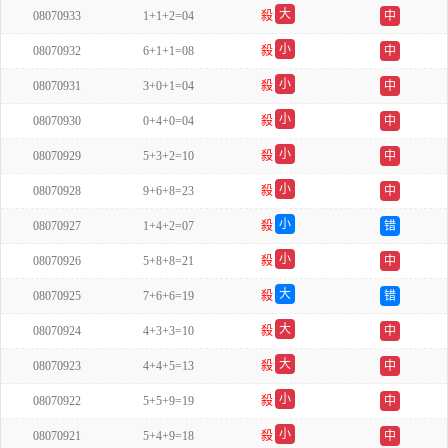
大
08070933
1+1+2=04
殺
中
单
小
08070932
6+1+1=08
殺
中
单
小
08070931
3+0+1=04
殺
中
单
小
08070930
0+4+0=04
殺
中
单
小
08070929
5+3+2=10
殺
中
单
小
08070928
9+6+8=23
殺
中
单
小
08070927
1+4+2=07
殺
错
单
小
08070926
5+8+8=21
殺
中
双
大
08070925
7+6+6=19
殺
错
单
大
08070924
4+3+3=10
殺
中
单
大
08070923
4+4+5=13
殺
中
单
小
08070922
5+5+9=19
殺
中
双
小
08070921
5+4+9=18
殺
中