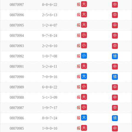
大
08070997
8+8+6=22
殺
中
单
大
08070996
2+5+6=13
殺
中
双
大
08070995
1+2+4=07
殺
中
单
小
08070994
9+7+8=24
殺
中
双
小
08070993
2+2+6=10
殺
中
单
小
08070992
1+0+7=08
殺
错
双
大
08070991
5+2+4=11
殺
中
单
大
08070990
7+0+9=16
殺
错
双
小
08070989
6+8+8=22
殺
中
单
大
08070988
5+1+3=09
殺
中
单
小
08070987
1+9+7=17
殺
中
单
大
08070986
8+9+7=24
殺
错
双
大
08070985
1+9+0=10
殺
中