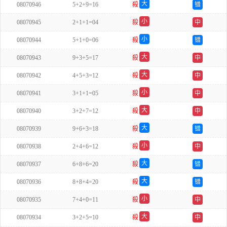
大
08070946
5+2+9=16
殺
错
双
小
08070945
2+1+1=04
殺
中
单
小
08070944
5+1+0=06
殺
错
双
大
08070943
9+3+5=17
殺
中
双
大
08070942
4+5+3=12
殺
中
双
小
08070941
3+1+1=05
殺
中
双
大
08070940
3+2+7=12
殺
中
单
大
08070939
9+6+3=18
殺
错
双
小
08070938
2+4+6=12
殺
中
单
大
08070937
6+8+6=20
殺
错
双
大
08070936
8+8+4=20
殺
错
双
小
08070935
7+4+0=11
殺
中
双
大
08070934
3+2+5=10
殺
中
双