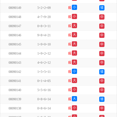
单
小
08090149
5+2+2=09
殺
错
单
小
08090148
4+7+9=20
殺
中
单
大
08090147
0+8+3=11
殺
中
双
大
08090146
9+8+4=21
殺
中
双
大
08090145
1+9+0=10
殺
中
双
大
08090144
1+9+2=12
殺
中
单
大
08090143
4+6+2=12
殺
中
单
小
08090142
1+5+5=11
殺
错
单
大
08090141
0+1+4=05
殺
中
双
小
08090140
5+5+6=16
殺
中
双
大
08090139
0+8+6=14
殺
错
双
小
08090138
0+8+6=14
殺
中
单