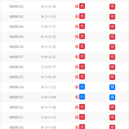
单
大
08090162
6+2+2=10
殺
中
单
大
08090161
9+2+1=12
殺
中
单
大
08090160
1+9+7=17
殺
中
双
大
08090159
6+4+5=15
殺
中
双
大
08090158
9+1+5=15
殺
中
双
大
08090157
0+8+4=12
殺
中
双
小
08090156
3+5+9=17
殺
中
双
大
08090155
9+5+9=23
殺
中
双
小
08090154
9+2+1=12
殺
错
双
小
08090153
2+0+2=04
殺
错
双
小
08090152
8+5+7=20
殺
中
单
小
08090151
5+6+2=13
殺
中
双
大
08090150
6+3+1=10
殺
中