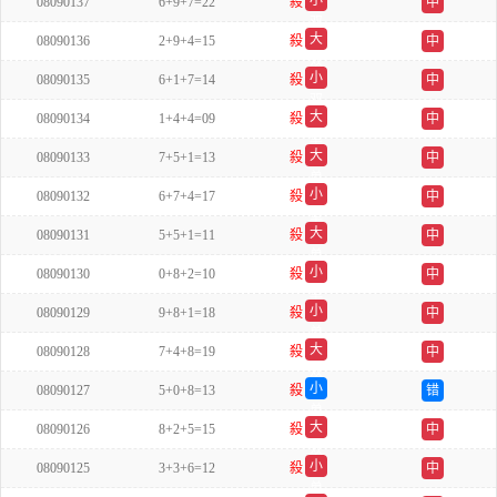
小
08090137
6+9+7=22
殺
中
双
大
08090136
2+9+4=15
殺
中
双
小
08090135
6+1+7=14
殺
中
双
大
08090134
1+4+4=09
殺
中
单
大
08090133
7+5+1=13
殺
中
单
小
08090132
6+7+4=17
殺
中
单
大
08090131
5+5+1=11
殺
中
单
小
08090130
0+8+2=10
殺
中
单
小
08090129
9+8+1=18
殺
中
单
大
08090128
7+4+8=19
殺
中
双
小
08090127
5+0+8=13
殺
错
单
大
08090126
8+2+5=15
殺
中
双
小
08090125
3+3+6=12
殺
中
单