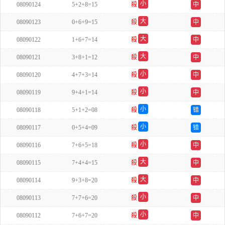
小
08090124
5+2+8=15
殺
中
双
大
08090123
0+6+9=15
殺
中
双
大
08090122
1+6+7=14
殺
中
单
大
08090121
3+8+1=12
殺
中
双
小
08090120
4+7+3=14
殺
中
单
小
08090119
9+4+1=14
殺
中
单
小
08090118
5+1+2=08
殺
错
双
小
08090117
0+5+4=09
殺
错
单
小
08090116
7+6+5=18
殺
中
双
大
08090115
7+4+4=15
殺
中
双
大
08090114
9+3+8=20
殺
中
单
小
08090113
7+7+6=20
殺
中
双
小
08090112
7+6+7=20
殺
中
单