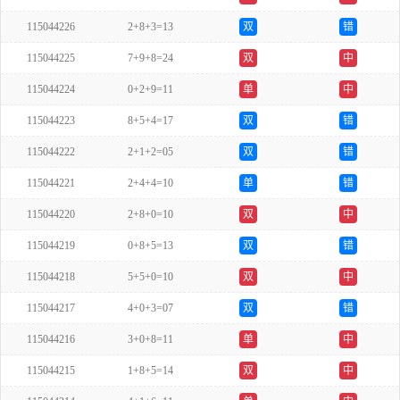
115044226
2+8+3=13
双
错
115044225
7+9+8=24
双
中
115044224
0+2+9=11
单
中
115044223
8+5+4=17
双
错
115044222
2+1+2=05
双
错
115044221
2+4+4=10
单
错
115044220
2+8+0=10
双
中
115044219
0+8+5=13
双
错
115044218
5+5+0=10
双
中
115044217
4+0+3=07
双
错
115044216
3+0+8=11
单
中
115044215
1+8+5=14
双
中