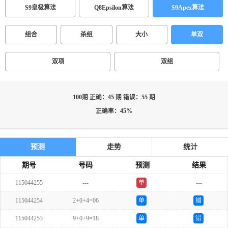
S9皇极算法
Q8Epsilon算法
S9Apex算法
组合
杀组
大小
单双
双项
双组
100期 正确：45 期 错误：55 期
正确率：45%
预测
走势
统计
期号
号码
预测
结果
115044255
---
单
---
115044254
2+0+4=06
单
错
115044253
9+0+9=18
单
错