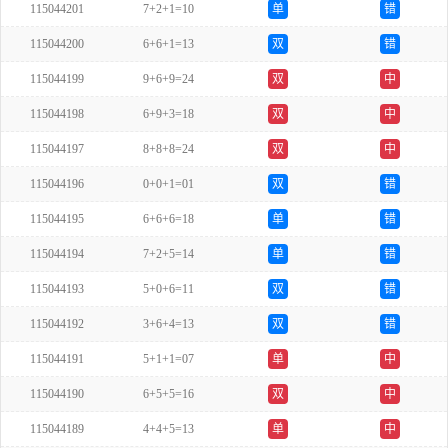
115044201
7+2+1=10
单
错
115044200
6+6+1=13
双
错
115044199
9+6+9=24
双
中
115044198
6+9+3=18
双
中
115044197
8+8+8=24
双
中
115044196
0+0+1=01
双
错
115044195
6+6+6=18
单
错
115044194
7+2+5=14
单
错
115044193
5+0+6=11
双
错
115044192
3+6+4=13
双
错
115044191
5+1+1=07
单
中
115044190
6+5+5=16
双
中
115044189
4+4+5=13
单
中