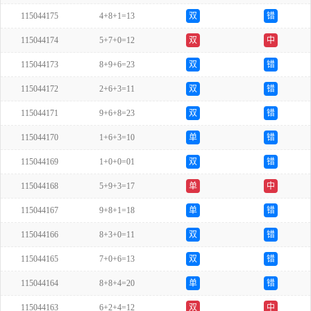
115044175
4+8+1=13
双
错
115044174
5+7+0=12
双
中
115044173
8+9+6=23
双
错
115044172
2+6+3=11
双
错
115044171
9+6+8=23
双
错
115044170
1+6+3=10
单
错
115044169
1+0+0=01
双
错
115044168
5+9+3=17
单
中
115044167
9+8+1=18
单
错
115044166
8+3+0=11
双
错
115044165
7+0+6=13
双
错
115044164
8+8+4=20
单
错
115044163
6+2+4=12
双
中