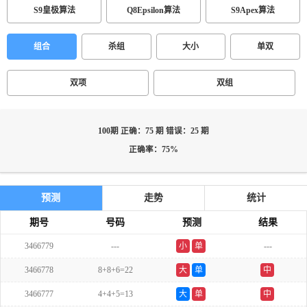
S9皇极算法
Q8Epsilon算法
S9Apex算法
组合
杀组
大小
单双
双项
双组
100期 正确：75 期 错误：25 期
正确率：75%
预测
走势
统计
期号
号码
预测
结果
3466779
---
小
单
---
3466778
8+8+6=22
大
单
中
3466777
4+4+5=13
大
单
中