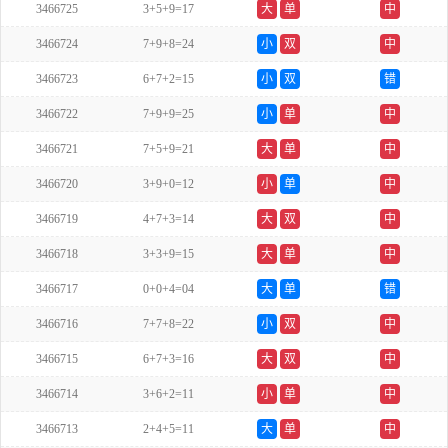
3466725
3+5+9=17
大
单
中
3466724
7+9+8=24
小
双
中
3466723
6+7+2=15
小
双
错
3466722
7+9+9=25
小
单
中
3466721
7+5+9=21
大
单
中
3466720
3+9+0=12
小
单
中
3466719
4+7+3=14
大
双
中
3466718
3+3+9=15
大
单
中
3466717
0+0+4=04
大
单
错
3466716
7+7+8=22
小
双
中
3466715
6+7+3=16
大
双
中
3466714
3+6+2=11
小
单
中
3466713
2+4+5=11
大
单
中