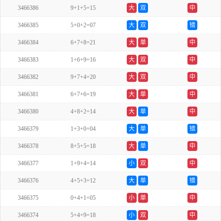
3466386
9+1+5=15
大
双
中
3466385
5+0+2=07
大
双
错
3466384
6+7+8=21
大
单
中
3466383
1+6+9=16
大
双
中
3466382
9+7+4=20
大
双
中
3466381
6+7+6=19
大
单
中
3466380
4+8+2=14
大
单
中
3466379
1+3+0=04
大
单
错
3466378
8+5+5=18
大
单
中
3466377
1+9+4=14
小
双
中
3466376
4+5+3=12
大
单
错
3466375
0+4+1=05
小
单
中
3466374
5+4+9=18
小
双
中