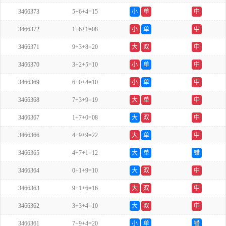
3466373
5+6+4=15
小
单
中
3466372
1+6+1=08
小
单
中
3466371
9+3+8=20
大
双
中
3466370
3+2+5=10
小
单
中
3466369
6+0+4=10
小
单
中
3466368
7+3+9=19
大
单
中
3466367
1+7+0=08
大
双
中
3466366
4+9+9=22
大
单
中
3466365
4+7+1=12
大
单
错
3466364
0+1+9=10
大
双
中
3466363
9+1+6=16
大
双
中
3466362
3+3+4=10
大
双
中
3466361
7+9+4=20
小
单
错