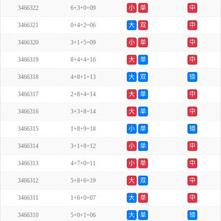
3466322
6+3+0=09
小
单
中
3466321
0+4+2=06
大
双
中
3466320
3+1+5=09
小
单
中
3466319
8+4+4=16
大
单
中
3466318
4+8+1=13
大
双
错
3466317
2+8+4=14
大
单
中
3466316
3+3+8=14
大
单
中
3466315
1+8+9=18
小
单
错
3466314
3+1+8=12
小
单
中
3466313
4+7+0=11
小
单
中
3466312
5+8+6=19
大
双
中
3466311
1+6+0=07
大
单
中
3466310
5+0+1=06
大
单
错