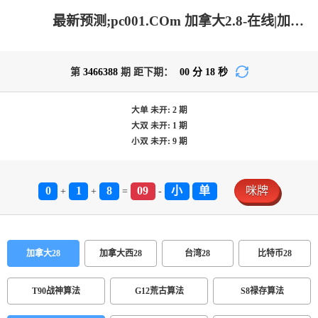
最新预测;pc001.COm 加拿大2.8-在线|加拿大在线咪牌|加拿大2.8 PC查询结果预测|加拿大2.8在线预测|加拿大2.8在线_专注研究在线_加拿大2.8 PC查询结果预测走势_官方数据!
第
3466388
期 距下期：
00
分
18
秒
大单
未开:
2
期
大双
未开:
1
期
小双
未开:
9
期
0
1
8
09
小
单
咪牌
+
+
=
-
加拿大28
加拿大西28
台湾28
比特币28
T90战神算法
G12荒古算法
S8禄存算法