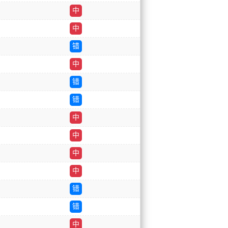
中
中
错
中
错
错
中
中
中
中
错
错
中