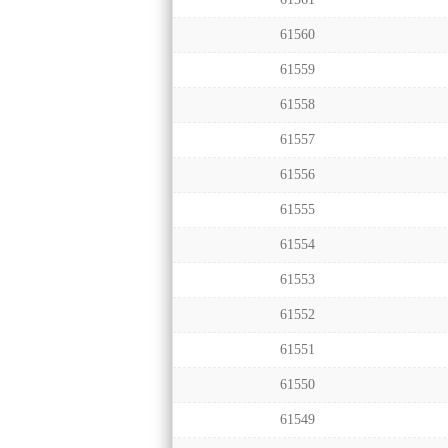
61560
61559
61558
61557
61556
61555
61554
61553
61552
61551
61550
61549