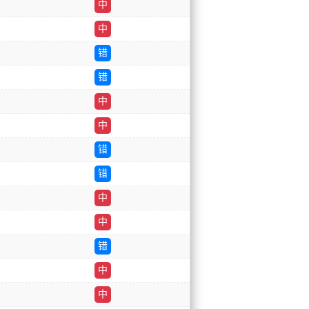
中
中
错
错
中
中
错
错
中
中
错
中
中