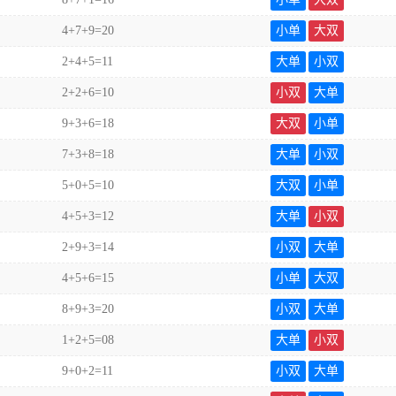
4+7+9=20
小单
大双
2+4+5=11
大单
小双
2+2+6=10
小双
大单
9+3+6=18
大双
小单
7+3+8=18
大单
小双
5+0+5=10
大双
小单
4+5+3=12
大单
小双
2+9+3=14
小双
大单
4+5+6=15
小单
大双
8+9+3=20
小双
大单
1+2+5=08
大单
小双
9+0+2=11
小双
大单