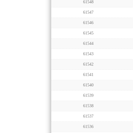
61548
61547
61546
61545
61544
61543
61542
61541
61540
61539
61538
61537
61536