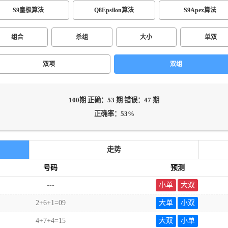
S9皇极算法
Q8Epsilon算法
S9Apex算法
组合
杀组
大小
单双
双项
双组
100期 正确：53 期 错误：47 期
正确率：53%
走势
号码
预测
---
小单
大双
2+6+1=09
大单
小双
4+7+4=15
大双
小单