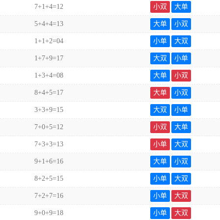
7+1+4=12
小双
大单
5+4+4=13
大单
小双
1+1+2=04
小单
大双
1+7+9=17
大双
小单
1+3+4=08
大单
小双
8+4+5=17
大单
小双
3+3+9=15
大双
小单
7+0+5=12
小双
大单
7+3+3=13
小单
大双
9+1+6=16
大单
小双
8+2+5=15
小单
大双
7+2+7=16
小单
大双
9+0+9=18
小单
大双