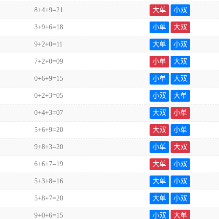
8+4+9=21
大单
小双
3+9+6=18
小单
大双
9+2+0=11
大单
小双
7+2+0=09
小单
大双
0+6+9=15
小单
大双
0+2+3=05
小双
大单
0+4+3=07
大双
小单
5+6+9=20
大双
小单
9+8+3=20
小单
大双
6+6+7=19
大单
小双
5+3+8=16
大单
小双
5+8+7=20
大单
小双
9+0+6=15
小双
大单