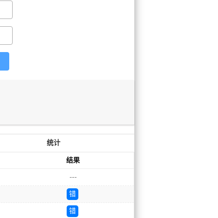
统计
结果
---
错
错