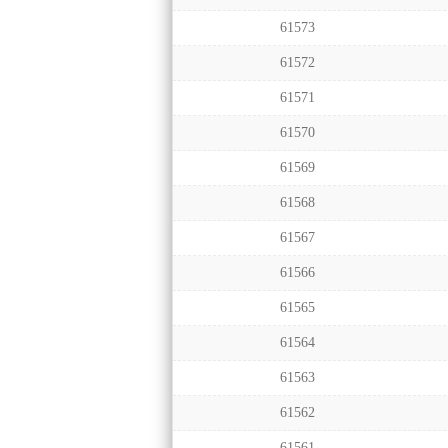
61573
61572
61571
61570
61569
61568
61567
61566
61565
61564
61563
61562
61561