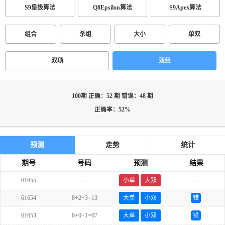
S9皇极算法
Q8Epsilon算法
S9Apex算法
组合
杀组
大小
单双
双项
双组
100期 正确：52 期 错误：48 期
正确率：52%
预测
走势
统计
期号
号码
预测
结果
61655
---
小单
大双
---
61654
8+2+3=13
大单
小双
错
61653
6+0+1=07
大单
小双
错