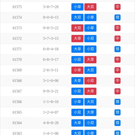
61575
5+8+7=20
小单
大双
中
61574
9+0+6=15
大双
小单
错
61573
9+8+5=22
大双
小单
中
61572
5+7+3=15
大单
小双
中
61571
6+8+4=18
大单
小双
错
61570
6+8+3=17
小双
大单
中
61569
2+6+3=11
小单
大双
中
61568
5+1+0=06
大单
小双
中
61567
9+9+3=21
小双
大单
中
61566
1+1+8=10
小单
大双
错
61565
1+2+4=07
小双
大单
错
61564
4+8+8=20
大单
小双
错
61563
1+4+1=06
大双
小单
错