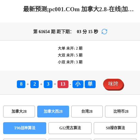
最新预测;pc001.COm 加拿大2.8-在线|加拿大在线咪牌|加拿大2.8 PC查询结果预测|加拿大2.8在线预测|加拿大2.8在线_专注研究在线_加拿大2.8 PC查询结果预测走势_官方数据!
第
61654
期 距下期：
03
分
15
秒
大单
未开:
2
期
大双
未开:
5
期
小双
未开:
3
期
8
2
3
13
小
单
咪牌
+
+
=
-
加拿大28
加拿大西28
台湾28
比特币28
T90战神算法
G12荒古算法
S8禄存算法