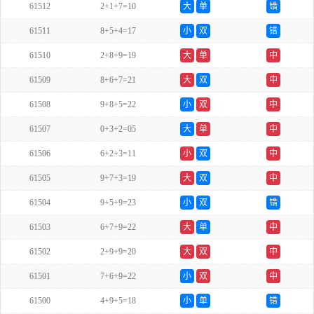
61512
2+1+7=10
大
单
错
61511
8+5+4=17
小
双
错
61510
2+8+9=19
大
单
中
61509
8+6+7=21
大
双
中
61508
9+8+5=22
小
双
中
61507
0+3+2=05
大
单
中
61506
6+2+3=11
小
双
中
61505
9+7+3=19
大
双
中
61504
9+5+9=23
小
双
错
61503
6+7+9=22
大
单
中
61502
2+9+9=20
大
双
中
61501
7+6+9=22
小
双
中
61500
4+9+5=18
小
单
错