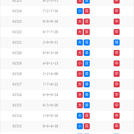
61525
8+2+5=15
大
双
中
61524
7+2+7=16
小
双
中
61523
9+0+9=18
大
双
中
61522
6+7+7=20
大
双
中
61521
2+0+9=11
大
双
错
61520
6+9+3=18
大
单
中
61519
4+8+1=13
小
双
中
61518
2+2+4=08
小
单
中
61517
7+7+8=22
大
单
中
61516
6+9+9=24
大
单
中
61515
6+5+9=20
大
单
中
61514
1+0+9=10
大
双
中
61513
8+6+4=18
小
双
中