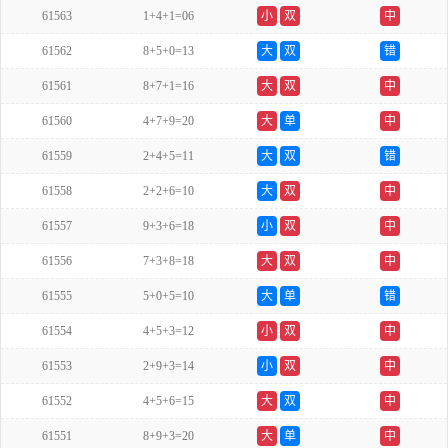
61563
1+4+1=06
小
双
中
61562
8+5+0=13
大
双
错
61561
8+7+1=16
大
双
中
61560
4+7+9=20
大
单
中
61559
2+4+5=11
大
双
错
61558
2+2+6=10
大
双
中
61557
9+3+6=18
小
双
中
61556
7+3+8=18
大
双
中
61555
5+0+5=10
大
单
错
61554
4+5+3=12
小
双
中
61553
2+9+3=14
小
双
中
61552
4+5+6=15
大
双
中
61551
8+9+3=20
大
单
中