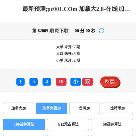
最新预测;pc001.COm 加拿大2.8-在线|加拿大在线咪牌|加拿大2.8 PC查询结果预测|加拿大2.8在线预测|加拿大2.8在线_专注研究在线_加拿大2.8 PC查询结果预测走势_官方数据!
第
62005
期 距下期：
00
分
00
秒
大单
未开:
7
期
大双
未开:
3
期
小单
未开:
2
期
1
5
4
10
小
双
咪牌
+
+
=
-
加拿大28
加拿大西28
台湾28
比特币28
T90战神算法
G12荒古算法
S8禄存算法