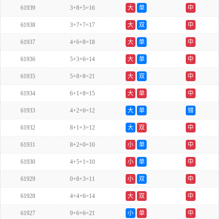
61939
3+8+5=16
大
单
中
61938
3+7+7=17
大
双
中
61937
4+6+8=18
大
单
中
61936
5+3+6=14
大
单
中
61935
5+8+8=21
大
双
中
61934
6+1+8=15
大
单
中
61933
4+2+6=12
大
单
错
61932
8+1+3=12
大
双
中
61931
8+2+0=10
小
单
中
61930
4+5+1=10
小
单
中
61929
0+8+3=11
小
双
中
61928
4+4+6=14
大
双
中
61927
9+6+6=21
小
单
中