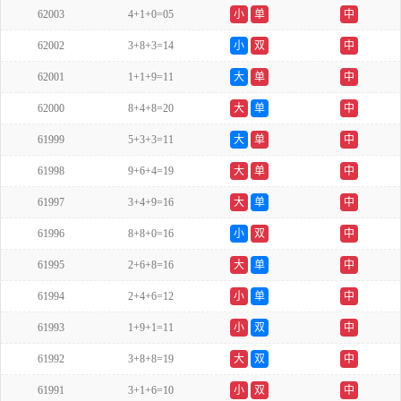
62003
4+1+0=05
小
单
中
62002
3+8+3=14
小
双
中
62001
1+1+9=11
大
单
中
62000
8+4+8=20
大
单
中
61999
5+3+3=11
大
单
中
61998
9+6+4=19
大
单
中
61997
3+4+9=16
大
单
中
61996
8+8+0=16
小
双
中
61995
2+6+8=16
大
单
中
61994
2+4+6=12
小
单
中
61993
1+9+1=11
小
双
中
61992
3+8+8=19
大
双
中
61991
3+1+6=10
小
双
中