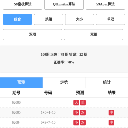
S9皇极算法
Q8Epsilon算法
S9Apex算法
组合
杀组
大小
单双
双项
双组
100期 正确：78 期 错误：22 期
正确率：78%
预测
走势
统计
期号
号码
预测
结果
62006
---
大
单
---
62005
1+5+4=10
小
双
中
62004
0+3+7=10
小
双
中