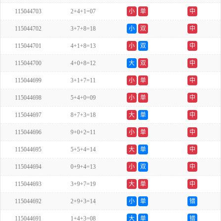
115044703
2+4+1=07
小
单
中
115044702
3+7+8=18
小
双
中
115044701
4+1+8=13
小
双
中
115044700
4+0+8=12
大
双
中
115044699
3+1+7=11
小
单
中
115044698
5+4+0=09
小
单
中
115044697
8+7+3=18
大
单
中
115044696
9+0+2=11
小
单
中
115044695
5+5+4=14
大
单
中
115044694
0+9+4=13
小
双
中
115044693
3+9+7=19
大
单
中
115044692
2+9+3=14
小
单
错
115044691
1+4+3=08
大
单
错