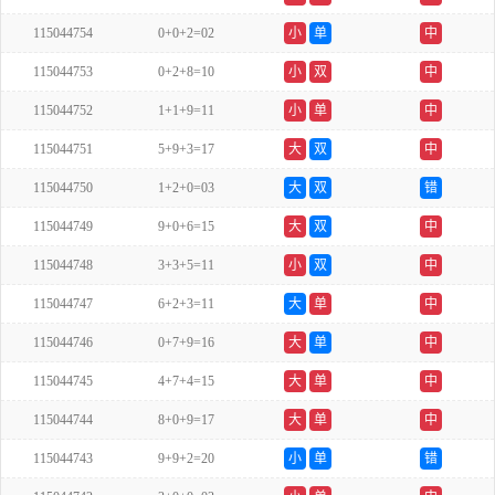
115044754
0+0+2=02
小
单
中
115044753
0+2+8=10
小
双
中
115044752
1+1+9=11
小
单
中
115044751
5+9+3=17
大
双
中
115044750
1+2+0=03
大
双
错
115044749
9+0+6=15
大
双
中
115044748
3+3+5=11
小
双
中
115044747
6+2+3=11
大
单
中
115044746
0+7+9=16
大
单
中
115044745
4+7+4=15
大
单
中
115044744
8+0+9=17
大
单
中
115044743
9+9+2=20
小
单
错