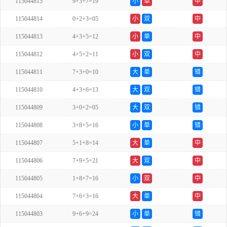
115044815
9+3+7=19
小
单
中
115044814
0+2+3=05
小
双
中
115044813
4+3+5=12
小
单
中
115044812
4+5+2=11
小
双
中
115044811
7+3+0=10
大
单
错
115044810
4+3+6=13
大
双
错
115044809
3+0+2=05
大
双
错
115044808
3+8+5=16
小
单
错
115044807
5+1+8=14
大
单
中
115044806
7+9+5=21
大
双
中
115044805
1+8+7=16
小
双
中
115044804
7+6+3=16
大
单
中
115044803
9+6+9=24
小
单
错