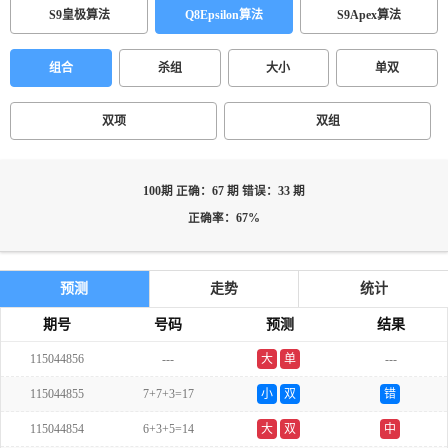
S9皇极算法
Q8Epsilon算法
S9Apex算法
组合
杀组
大小
单双
双项
双组
100期 正确：67 期 错误：33 期
正确率：67%
预测
走势
统计
期号
号码
预测
结果
115044856
---
大
单
---
115044855
7+7+3=17
小
双
错
115044854
6+3+5=14
大
双
中