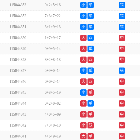
115044853
9+2+5=16
小
单
错
115044852
7+8+7=22
小
单
错
115044851
8+1+9=18
小
单
错
115044850
1+7+9=17
大
双
中
115044849
0+9+5=14
大
单
中
115044848
8+2+8=18
大
双
中
115044847
5+9+0=14
小
单
错
115044846
6+6+2=14
大
双
中
115044845
6+8+5=19
小
单
中
115044844
0+2+0=02
小
单
中
115044843
4+0+5=09
小
单
中
115044842
7+3+0=10
小
双
中
115044841
4+6+9=19
大
单
中