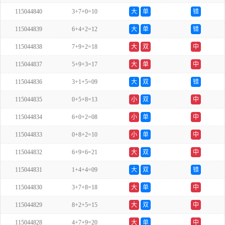
115044840
3+7+0=10
大
单
错
115044839
6+4+2=12
大
单
错
115044838
7+9+2=18
大
双
中
115044837
5+9+3=17
大
单
中
115044836
3+1+5=09
大
双
错
115044835
0+5+8=13
小
双
中
115044834
6+0+2=08
小
单
中
115044833
0+8+2=10
小
单
中
115044832
6+9+6=21
大
双
中
115044831
1+4+4=09
大
双
错
115044830
3+7+8=18
大
单
中
115044829
8+2+5=15
大
双
中
115044828
4+7+9=20
大
单
中