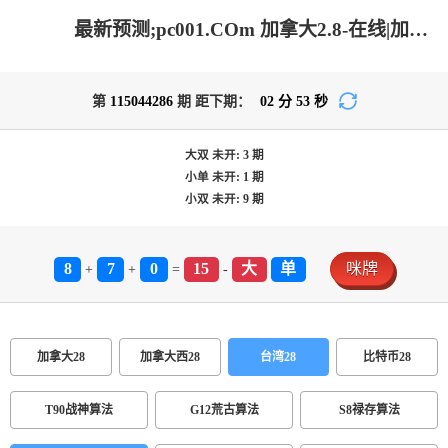
最新预测;pc001.COm 加拿大2.8-在线|加拿大在线咪牌|加拿大2.8 PC查询结果预测|加拿大2.8在线预测|加拿大2.8在线_专注研究在线_加拿大2.8 PC查询结果预测走势_官方数据!
第
115044286
期 距下期：
02
分
53
秒
大双
未开:
3
期
小单
未开:
1
期
小双
未开:
9
期
8
7
0
15
大
单
咪牌
+
+
=
-
加拿大28
加拿大西28
台湾28
比特币28
T90战神算法
G12荒古算法
S8禄存算法