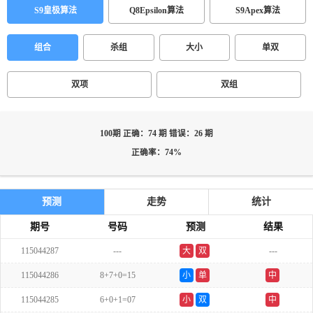
S9皇极算法
Q8Epsilon算法
S9Apex算法
组合
杀组
大小
单双
双项
双组
100期 正确：74 期 错误：26 期
正确率：74%
预测
走势
统计
期号
号码
预测
结果
115044287
---
大
双
---
115044286
8+7+0=15
小
单
中
115044285
6+0+1=07
小
双
中