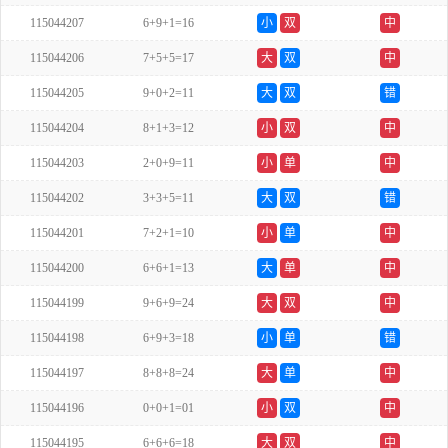
115044207
6+9+1=16
小
双
中
115044206
7+5+5=17
大
双
中
115044205
9+0+2=11
大
双
错
115044204
8+1+3=12
小
双
中
115044203
2+0+9=11
小
单
中
115044202
3+3+5=11
大
双
错
115044201
7+2+1=10
小
单
中
115044200
6+6+1=13
大
单
中
115044199
9+6+9=24
大
双
中
115044198
6+9+3=18
小
单
错
115044197
8+8+8=24
大
单
中
115044196
0+0+1=01
小
双
中
115044195
6+6+6=18
大
双
中