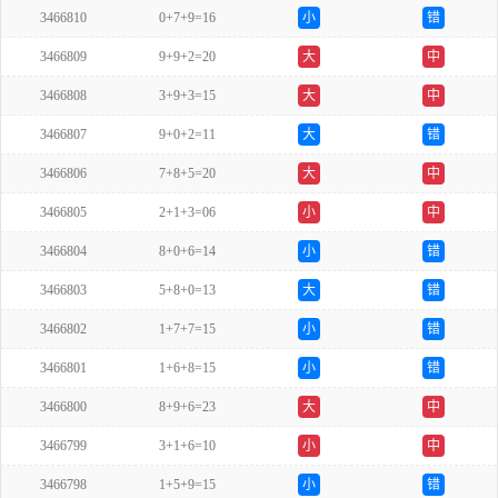
3466810
0+7+9=16
小
错
3466809
9+9+2=20
大
中
3466808
3+9+3=15
大
中
3466807
9+0+2=11
大
错
3466806
7+8+5=20
大
中
3466805
2+1+3=06
小
中
3466804
8+0+6=14
小
错
3466803
5+8+0=13
大
错
3466802
1+7+7=15
小
错
3466801
1+6+8=15
小
错
3466800
8+9+6=23
大
中
3466799
3+1+6=10
小
中
3466798
1+5+9=15
小
错