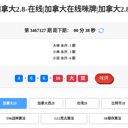
第
3467127
期 距下期：
00
分
38
秒
大单
未开:
1
期
小单
未开:
3
期
小双
未开:
6
期
4
+
6
+
6
=
16
-
大
双
咪牌
加拿大28
加拿大西28
台湾28
比特币28
T90战神算法
G12荒古算法
S8禄存算法