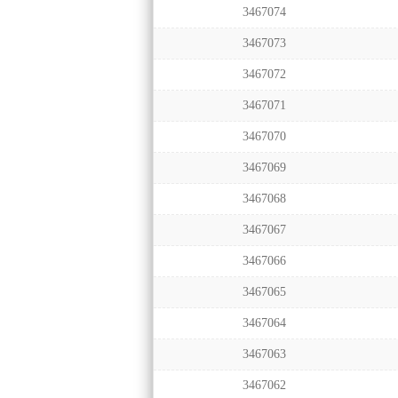
3467074
3467073
3467072
3467071
3467070
3467069
3467068
3467067
3467066
3467065
3467064
3467063
3467062