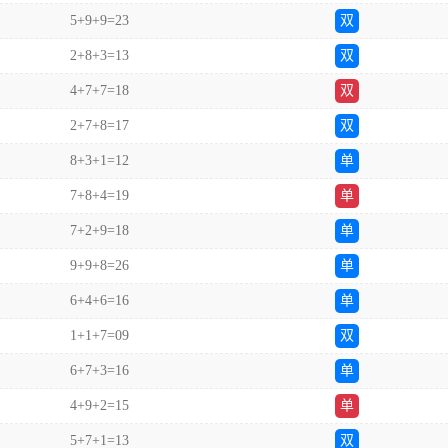
5+9+9=23
双
2+8+3=13
双
4+7+7=18
双
2+7+8=17
双
8+3+1=12
单
7+8+4=19
单
7+2+9=18
单
9+9+8=26
单
6+4+6=16
单
1+1+7=09
双
6+7+3=16
单
4+9+2=15
单
5+7+1=13
双