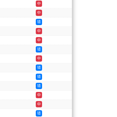
中
中
错
中
中
错
中
错
错
错
中
中
错