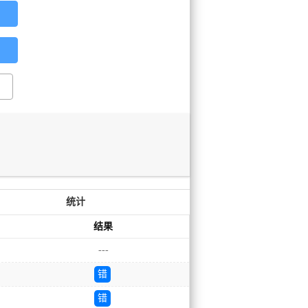
统计
结果
---
错
错