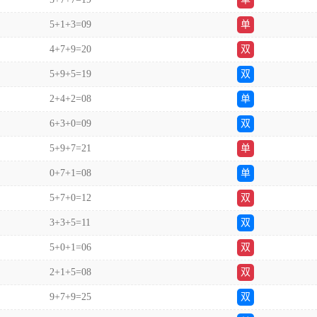
5+1+3=09
单
4+7+9=20
双
5+9+5=19
双
2+4+2=08
单
6+3+0=09
双
5+9+7=21
单
0+7+1=08
单
5+7+0=12
双
3+3+5=11
双
5+0+1=06
双
2+1+5=08
双
9+7+9=25
双