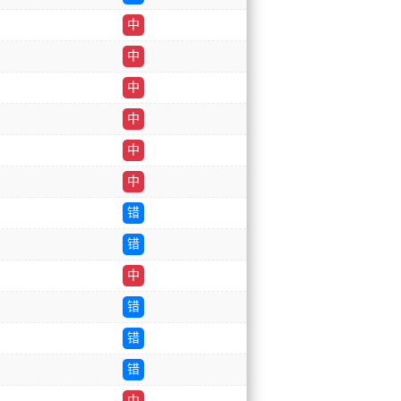
中
中
中
中
中
中
错
错
中
错
错
错
中