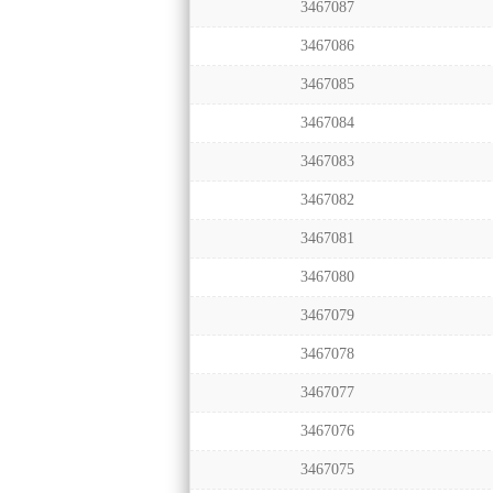
3467087
3467086
3467085
3467084
3467083
3467082
3467081
3467080
3467079
3467078
3467077
3467076
3467075