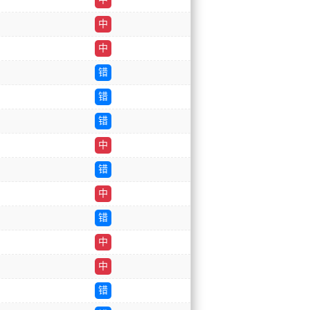
中
中
错
错
错
中
错
中
错
中
中
错