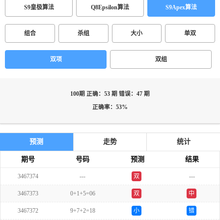
S9皇极算法
Q8Epsilon算法
S9Apex算法
组合
杀组
大小
单双
双项
双组
100期 正确：53 期 错误：47 期
正确率：53%
预测
走势
统计
期号
号码
预测
结果
3467374
---
双
---
3467373
0+1+5=06
双
中
3467372
9+7+2=18
小
错