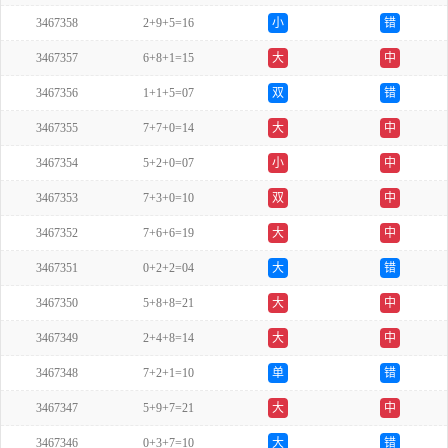
3467358
2+9+5=16
小
错
3467357
6+8+1=15
大
中
3467356
1+1+5=07
双
错
3467355
7+7+0=14
大
中
3467354
5+2+0=07
小
中
3467353
7+3+0=10
双
中
3467352
7+6+6=19
大
中
3467351
0+2+2=04
大
错
3467350
5+8+8=21
大
中
3467349
2+4+8=14
大
中
3467348
7+2+1=10
单
错
3467347
5+9+7=21
大
中
3467346
0+3+7=10
大
错