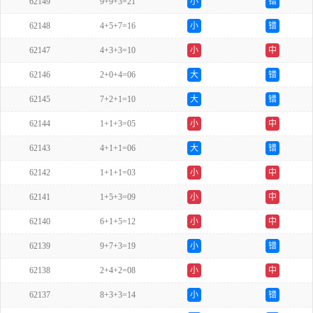
62149
9+9+3=21
小
错
62148
4+5+7=16
小
错
62147
4+3+3=10
小
中
62146
2+0+4=06
大
错
62145
7+2+1=10
大
错
62144
1+1+3=05
小
中
62143
4+1+1=06
大
错
62142
1+1+1=03
小
中
62141
1+5+3=09
小
中
62140
6+1+5=12
小
中
62139
9+7+3=19
小
错
62138
2+4+2=08
小
中
62137
8+3+3=14
小
错