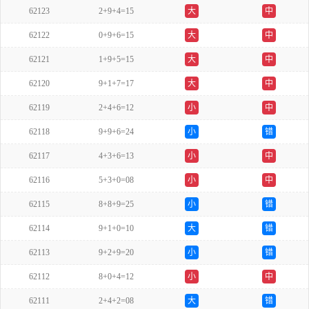
62123
2+9+4=15
大
中
62122
0+9+6=15
大
中
62121
1+9+5=15
大
中
62120
9+1+7=17
大
中
62119
2+4+6=12
小
中
62118
9+9+6=24
小
错
62117
4+3+6=13
小
中
62116
5+3+0=08
小
中
62115
8+8+9=25
小
错
62114
9+1+0=10
大
错
62113
9+2+9=20
小
错
62112
8+0+4=12
小
中
62111
2+4+2=08
大
错