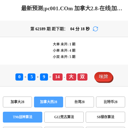
最新预测;pc001.COm 加拿大2.8-在线|加拿大在线咪牌|加拿大2.8 PC查询结果预测|加拿大2.8在线预测|加拿大2.8在线_专注研究在线_加拿大2.8 PC查询结果预测走势_官方数据!
第
62189
期 距下期：
04
分
18
秒
大单
未开:
1
期
小单
未开:
4
期
小双
未开:
5
期
0
5
9
14
大
双
咪牌
+
+
=
-
加拿大28
加拿大西28
台湾28
比特币28
T90战神算法
G12荒古算法
S8禄存算法