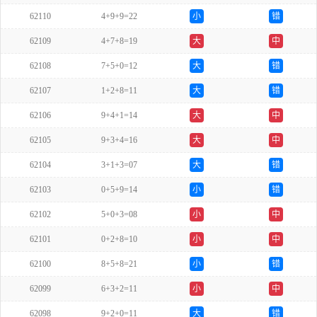
62110
4+9+9=22
小
错
62109
4+7+8=19
大
中
62108
7+5+0=12
大
错
62107
1+2+8=11
大
错
62106
9+4+1=14
大
中
62105
9+3+4=16
大
中
62104
3+1+3=07
大
错
62103
0+5+9=14
小
错
62102
5+0+3=08
小
中
62101
0+2+8=10
小
中
62100
8+5+8=21
小
错
62099
6+3+2=11
小
中
62098
9+2+0=11
大
错