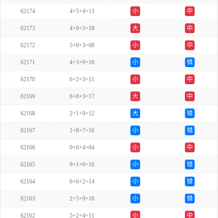
62174
4+5+4=13
小
中
62173
4+9+5=18
大
中
62172
5+0+3=08
小
中
62171
4+3+9=16
小
错
62170
6+2+3=11
小
中
62169
6+8+3=17
大
中
62168
2+1+9=12
大
错
62167
1+8+7=16
小
错
62166
0+0+4=04
小
中
62165
9+1+6=16
小
错
62164
6+6+2=14
小
错
62163
2+5+9=16
小
错
62162
5+2+4=11
小
中