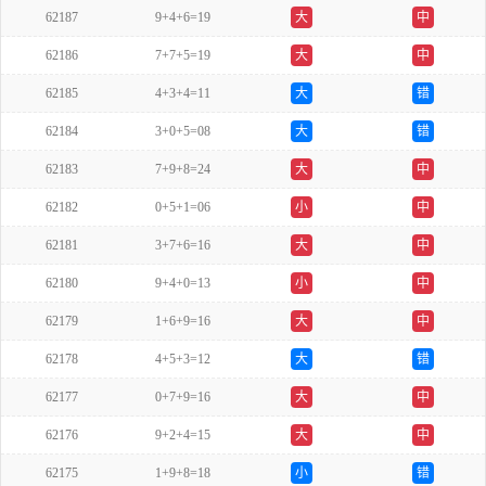
62187
9+4+6=19
大
中
62186
7+7+5=19
大
中
62185
4+3+4=11
大
错
62184
3+0+5=08
大
错
62183
7+9+8=24
大
中
62182
0+5+1=06
小
中
62181
3+7+6=16
大
中
62180
9+4+0=13
小
中
62179
1+6+9=16
大
中
62178
4+5+3=12
大
错
62177
0+7+9=16
大
中
62176
9+2+4=15
大
中
62175
1+9+8=18
小
错