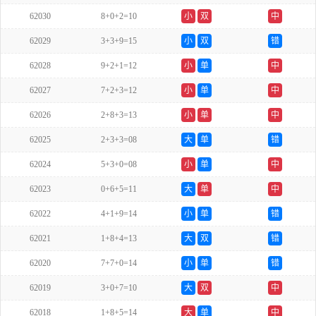
62030
8+0+2=10
小
双
中
62029
3+3+9=15
小
双
错
62028
9+2+1=12
小
单
中
62027
7+2+3=12
小
单
中
62026
2+8+3=13
小
单
中
62025
2+3+3=08
大
单
错
62024
5+3+0=08
小
单
中
62023
0+6+5=11
大
单
中
62022
4+1+9=14
小
单
错
62021
1+8+4=13
大
双
错
62020
7+7+0=14
小
单
错
62019
3+0+7=10
大
双
中
62018
1+8+5=14
大
单
中