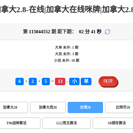
第
115044552
期 距下期：
02
分
41
秒
大单
未开:
1
期
大双
未开:
3
期
小双
未开:
10
期
6
+
2
+
5
=
13
-
小
单
咪牌
加拿大28
加拿大西28
台湾28
比特币28
T90战神算法
G12荒古算法
S8禄存算法