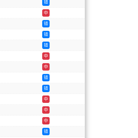
错
中
错
错
错
中
中
错
错
中
中
中
错