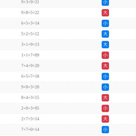
9+3+9=21
小
9+8+5=22
大
6+5+3=14
小
5+2+5=12
大
3+1+9=13
大
1+1+7=09
小
7+4+9=20
大
6+5+7=18
小
9+8+3=20
小
8+4+3=15
大
2+0+3=05
小
2+7+5=14
大
7+7+0=14
小