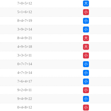
7+0+5=12
大
5+1+6=12
小
8+4+7=19
小
3+9+2=14
小
8+4+9=21
大
4+9+5=18
大
3+3+5=11
小
0+7+7=14
小
4+7+3=14
小
7+6+4=17
小
9+2+0=11
小
9+4+9=22
小
0+4+8=12
小