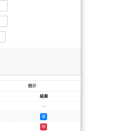
统计
结果
---
错
中