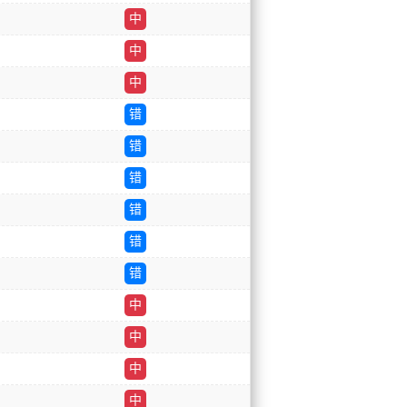
中
中
中
错
错
错
错
错
错
中
中
中
中