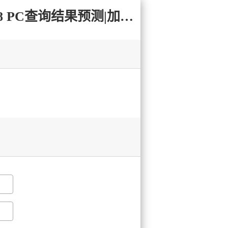
最新预测;pc001.COm 加拿大2.8-在线|加拿大在线咪牌|加拿大2.8 PC查询结果预测|加拿大2.8在线预测|加拿大2.8在线_专注研究在线_加拿大2.8 PC查询结果预测走势_官方数据!