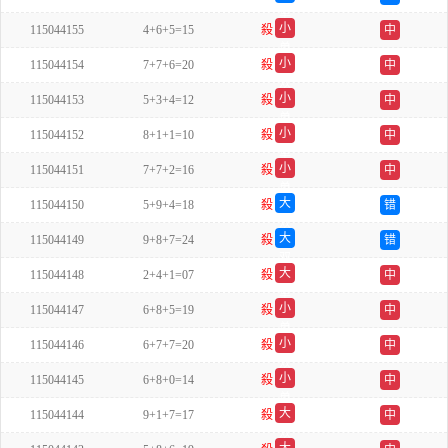
单
小
115044155
4+6+5=15
殺
中
单
小
115044154
7+7+6=20
殺
中
双
小
115044153
5+3+4=12
殺
中
单
小
115044152
8+1+1=10
殺
中
单
小
115044151
7+7+2=16
殺
中
单
大
115044150
5+9+4=18
殺
错
双
大
115044149
9+8+7=24
殺
错
双
大
115044148
2+4+1=07
殺
中
单
小
115044147
6+8+5=19
殺
中
单
小
115044146
6+7+7=20
殺
中
双
小
115044145
6+8+0=14
殺
中
单
大
115044144
9+1+7=17
殺
中
双