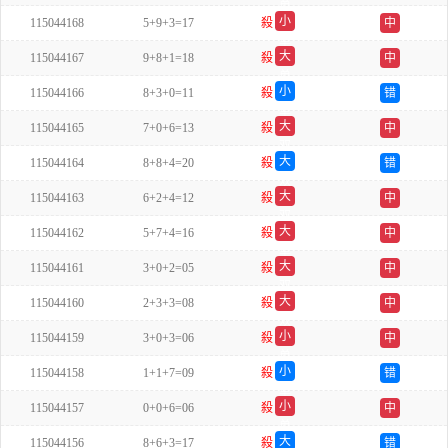
单
小
115044168
5+9+3=17
殺
中
单
大
115044167
9+8+1=18
殺
中
单
小
115044166
8+3+0=11
殺
错
单
大
115044165
7+0+6=13
殺
中
双
大
115044164
8+8+4=20
殺
错
双
大
115044163
6+2+4=12
殺
中
双
大
115044162
5+7+4=16
殺
中
单
大
115044161
3+0+2=05
殺
中
双
大
115044160
2+3+3=08
殺
中
双
小
115044159
3+0+3=06
殺
中
单
小
115044158
1+1+7=09
殺
错
单
小
115044157
0+0+6=06
殺
中
单
大
115044156
8+6+3=17
殺
错