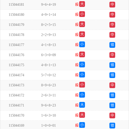
大
115044181
9+6+4=19
殺
中
双
小
115044180
4+9+1=14
殺
中
双
大
115044179
8+2+5=15
殺
中
双
大
115044178
2+2+9=13
殺
中
双
小
115044177
4+1+8=13
殺
错
单
大
115044176
6+3+0=09
殺
中
单
小
115044175
4+8+1=13
殺
错
单
小
115044174
5+7+0=12
殺
错
双
小
115044173
8+9+6=23
殺
中
双
小
115044172
2+6+3=11
殺
错
单
大
115044171
9+6+8=23
殺
错
单
大
115044170
1+6+3=10
殺
中
双
小
115044169
1+0+0=01
殺
错