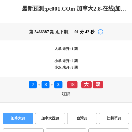
最新预测;pc001.COm 加拿大2.8-在线|加拿大在线咪牌|加拿大2.8 PC查询结果预测|加拿大2.8在线预测|加拿大2.8在线_专注研究在线_加拿大2.8 PC查询结果预测走势_官方数据!
第
3466387
期 距下期：
01
分
42
秒
大单
未开:
1
期
小单
未开:
2
期
小双
未开:
8
期
7
8
3
18
大
双
+
+
=
-
咪牌
加拿大28
加拿大西28
台湾28
比特币28