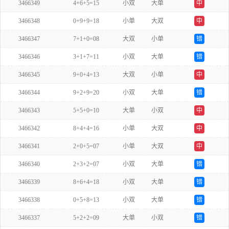
3466349
4+6+5=15
小双
大单
中
3466348
0+9+9=18
小单
大双
中
3466347
7+1+0=08
大双
小单
错
3466346
3+1+7=11
小双
大单
错
3466345
9+0+4=13
大双
小单
中
3466344
9+2+9=20
小双
大单
错
3466343
5+5+0=10
大单
小双
中
3466342
8+4+4=16
小单
大双
中
3466341
2+0+5=07
小单
大双
中
3466340
2+3+2=07
小双
大单
错
3466339
8+6+4=18
小双
大单
错
3466338
0+5+8=13
小双
大单
错
3466337
5+2+2=09
大单
小双
错