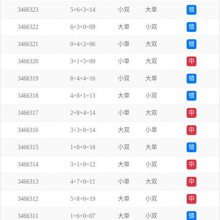
3466323
5+6+3=14
小双
大单
错
3466322
6+3+0=09
大单
小双
错
3466321
0+4+2=06
小单
大双
错
3466320
3+1+5=09
小单
大双
中
3466319
8+4+4=16
小双
大单
错
3466318
4+8+1=13
大单
小双
错
3466317
2+8+4=14
小单
大双
中
3466316
3+3+8=14
大双
小单
中
3466315
1+8+9=18
小双
大单
错
3466314
3+1+8=12
大单
小双
中
3466313
4+7+0=11
小单
大双
中
3466312
5+8+6=19
大单
小双
中
3466311
1+6+0=07
大单
小双
错