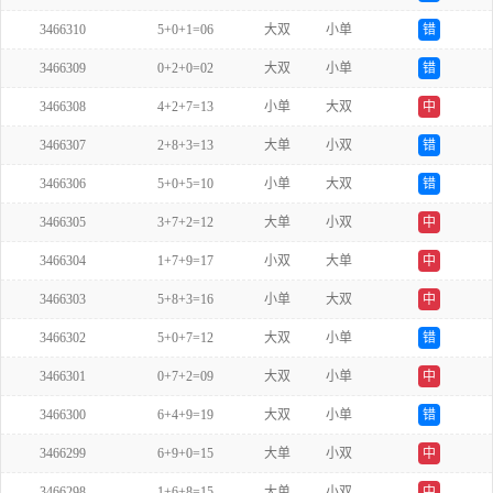
3466310
5+0+1=06
大双
小单
错
3466309
0+2+0=02
大双
小单
错
3466308
4+2+7=13
小单
大双
中
3466307
2+8+3=13
大单
小双
错
3466306
5+0+5=10
小单
大双
错
3466305
3+7+2=12
大单
小双
中
3466304
1+7+9=17
小双
大单
中
3466303
5+8+3=16
小单
大双
中
3466302
5+0+7=12
大双
小单
错
3466301
0+7+2=09
大双
小单
中
3466300
6+4+9=19
大双
小单
错
3466299
6+9+0=15
大单
小双
中
3466298
1+6+8=15
大单
小双
中