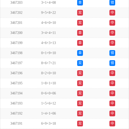
3467203
3+1+4=08
单
错
3467202
9+5+8=22
双
中
3467201
4+6+0=10
双
中
3467200
3+4+4=11
单
中
3467199
4+6+3=13
单
中
3467198
0+1+9=10
单
错
3467197
8+6+7=21
双
错
3467196
8+2+0=10
双
中
3467195
1+8+1=10
双
中
3467194
0+6+0=06
双
中
3467193
1+5+6=12
双
中
3467192
1+4+1=06
双
中
3467191
6+9+3=18
双
中