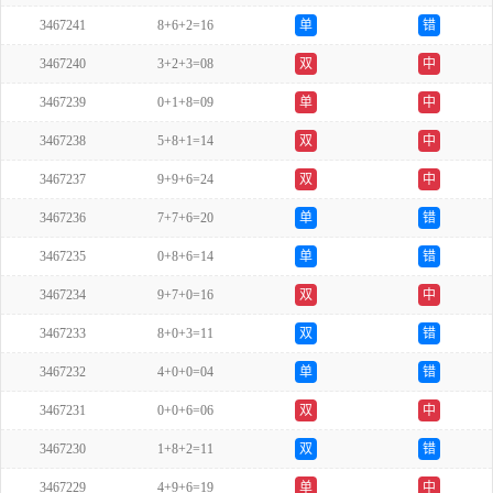
3467241
8+6+2=16
单
错
3467240
3+2+3=08
双
中
3467239
0+1+8=09
单
中
3467238
5+8+1=14
双
中
3467237
9+9+6=24
双
中
3467236
7+7+6=20
单
错
3467235
0+8+6=14
单
错
3467234
9+7+0=16
双
中
3467233
8+0+3=11
双
错
3467232
4+0+0=04
单
错
3467231
0+0+6=06
双
中
3467230
1+8+2=11
双
错
3467229
4+9+6=19
单
中