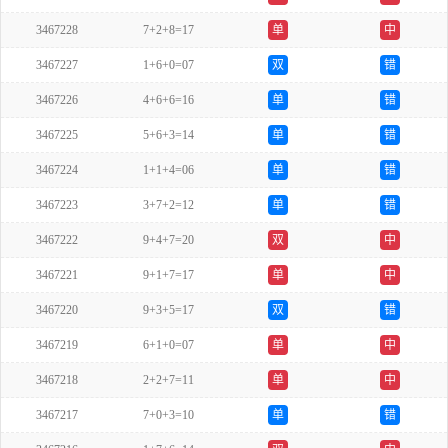
3467228
7+2+8=17
单
中
3467227
1+6+0=07
双
错
3467226
4+6+6=16
单
错
3467225
5+6+3=14
单
错
3467224
1+1+4=06
单
错
3467223
3+7+2=12
单
错
3467222
9+4+7=20
双
中
3467221
9+1+7=17
单
中
3467220
9+3+5=17
双
错
3467219
6+1+0=07
单
中
3467218
2+2+7=11
单
中
3467217
7+0+3=10
单
错