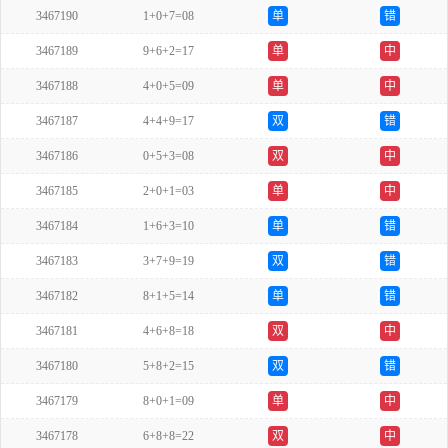
3467190
1+0+7=08
单
错
3467189
9+6+2=17
单
中
3467188
4+0+5=09
单
中
3467187
4+4+9=17
双
错
3467186
0+5+3=08
双
中
3467185
2+0+1=03
单
中
3467184
1+6+3=10
单
错
3467183
3+7+9=19
双
错
3467182
8+1+5=14
单
错
3467181
4+6+8=18
双
中
3467180
5+8+2=15
双
错
3467179
8+0+1=09
单
中
3467178
6+8+8=22
双
中