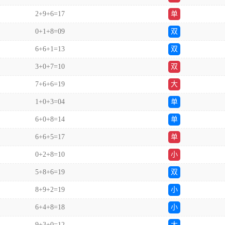
2+9+6=17
单
0+1+8=09
双
6+6+1=13
双
3+0+7=10
双
7+6+6=19
大
1+0+3=04
单
6+0+8=14
单
6+6+5=17
单
0+2+8=10
小
5+8+6=19
双
8+9+2=19
小
6+4+8=18
小
9+3+0=12
大