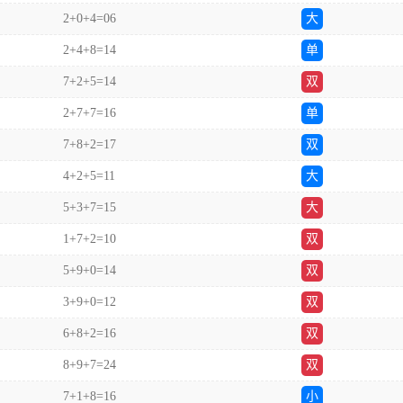
2+0+4=06
大
2+4+8=14
单
7+2+5=14
双
2+7+7=16
单
7+8+2=17
双
4+2+5=11
大
5+3+7=15
大
1+7+2=10
双
5+9+0=14
双
3+9+0=12
双
6+8+2=16
双
8+9+7=24
双
7+1+8=16
小