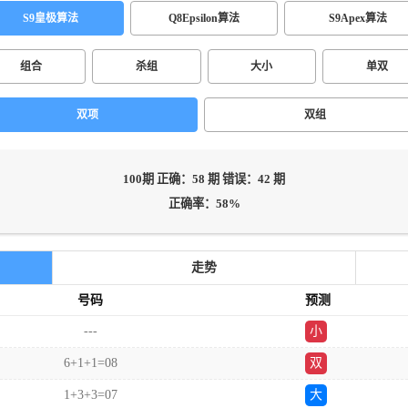
S9皇极算法
Q8Epsilon算法
S9Apex算法
组合
杀组
大小
单双
双项
双组
100期 正确：58 期 错误：42 期
正确率：58%
走势
号码
预测
---
小
6+1+1=08
双
1+3+3=07
大