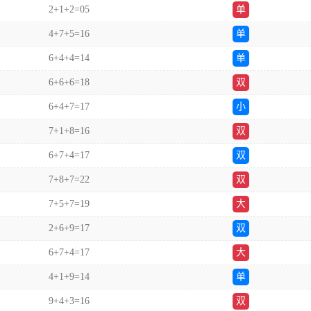
2+1+2=05
单
4+7+5=16
单
6+4+4=14
单
6+6+6=18
双
6+4+7=17
小
7+1+8=16
双
6+7+4=17
双
7+8+7=22
双
7+5+7=19
大
2+6+9=17
双
6+7+4=17
大
4+1+9=14
单
9+4+3=16
双