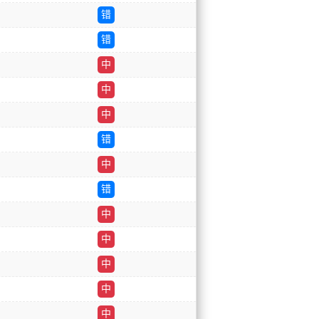
错
错
中
中
中
错
中
错
中
中
中
中
中