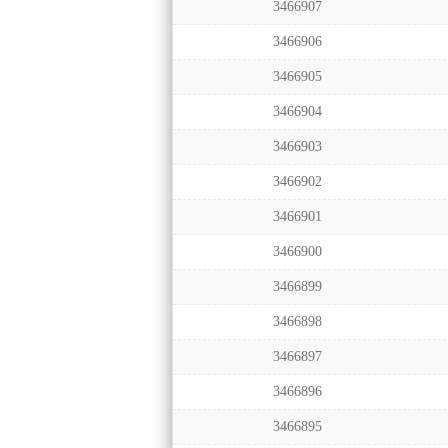
3466907
3466906
3466905
3466904
3466903
3466902
3466901
3466900
3466899
3466898
3466897
3466896
3466895