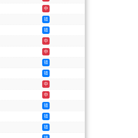
中
错
错
中
中
错
错
中
中
错
错
错
错