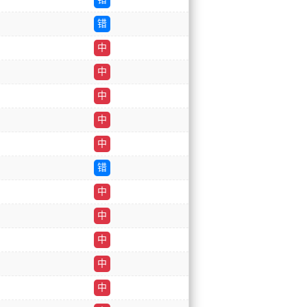
错
中
中
中
中
中
错
中
中
中
中
中