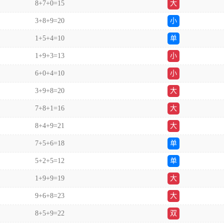
8+7+0=15
大
3+8+9=20
小
1+5+4=10
单
1+9+3=13
小
6+0+4=10
小
3+9+8=20
大
7+8+1=16
大
8+4+9=21
大
7+5+6=18
单
5+2+5=12
单
1+9+9=19
大
9+6+8=23
大
8+5+9=22
双