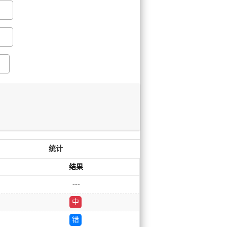
统计
结果
---
中
错