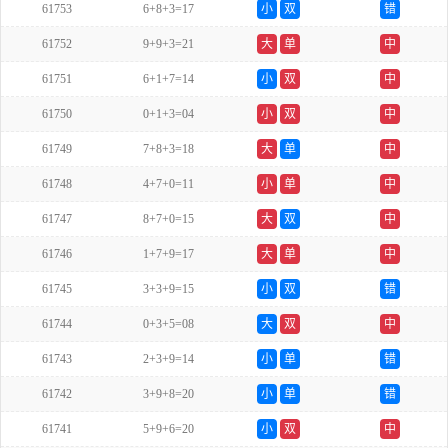
61753
6+8+3=17
小
双
错
61752
9+9+3=21
大
单
中
61751
6+1+7=14
小
双
中
61750
0+1+3=04
小
双
中
61749
7+8+3=18
大
单
中
61748
4+7+0=11
小
单
中
61747
8+7+0=15
大
双
中
61746
1+7+9=17
大
单
中
61745
3+3+9=15
小
双
错
61744
0+3+5=08
大
双
中
61743
2+3+9=14
小
单
错
61742
3+9+8=20
小
单
错
61741
5+9+6=20
小
双
中