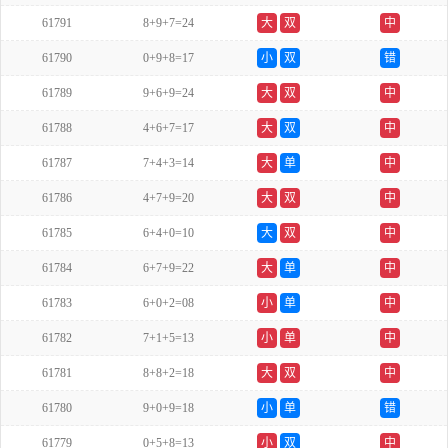
61791
8+9+7=24
大
双
中
61790
0+9+8=17
小
双
错
61789
9+6+9=24
大
双
中
61788
4+6+7=17
大
双
中
61787
7+4+3=14
大
单
中
61786
4+7+9=20
大
双
中
61785
6+4+0=10
大
双
中
61784
6+7+9=22
大
单
中
61783
6+0+2=08
小
单
中
61782
7+1+5=13
小
单
中
61781
8+8+2=18
大
双
中
61780
9+0+9=18
小
单
错
61779
0+5+8=13
小
双
中