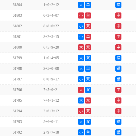
61804
1+9+2=12
大
单
错
61803
0+3+4=07
小
单
中
61802
8+8+6=22
小
双
中
61801
8+2+5=15
小
单
中
61800
6+5+9=20
大
双
中
61799
1+0+4=05
大
双
错
61798
3+5+0=08
大
单
错
61797
8+0+9=17
小
双
错
61796
7+5+9=21
大
双
中
61795
7+4+1=12
大
双
中
61794
3+6+3=12
小
双
中
61793
5+6+0=11
大
双
错
61792
2+9+7=18
小
单
错